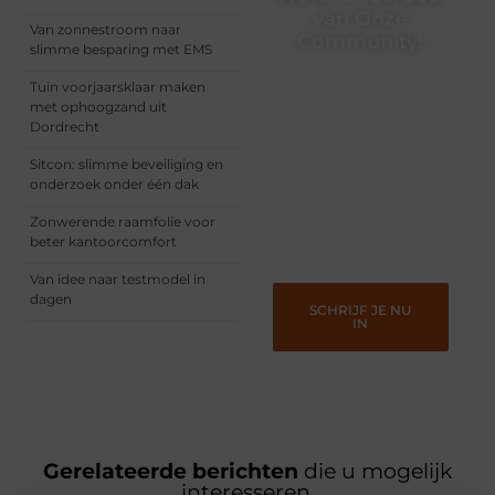
van Onze
Van zonnestroom naar
Community!
slimme besparing met EMS
Registreer je vandaag nog
Tuin voorjaarsklaar maken
en begin met het delen
met ophoogzand uit
van jouw unieke
Dordrecht
perspectief. Jouw
woorden kunnen
Sitcon: slimme beveiliging en
informeren, inspireren,
onderzoek onder één dak
vermaken en verbinden –
ze verdienen het om
Zonwerende raamfolie voor
gehoord te worden!
beter kantoorcomfort
Van idee naar testmodel in
dagen
SCHRIJF JE NU
IN
Gerelateerde berichten
die u mogelijk
interesseren.