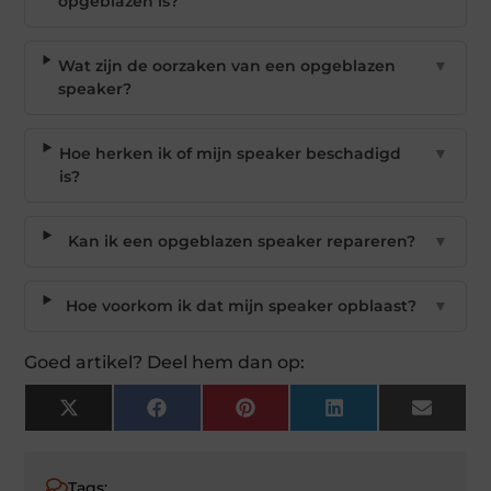
opgeblazen is?
Wat zijn de oorzaken van een opgeblazen
▼
speaker?
Hoe herken ik of mijn speaker beschadigd
▼
is?
Kan ik een opgeblazen speaker repareren?
▼
Hoe voorkom ik dat mijn speaker opblaast?
▼
Goed artikel? Deel hem dan op:
X
Facebook
Pinterest
LinkedIn
Email
(Twitter)
Tags: