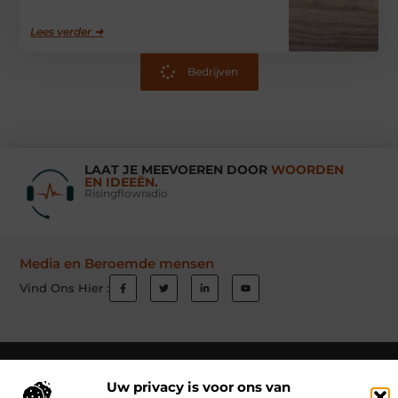
Lees verder ➜
Bedrijven
LAAT JE MEEVOEREN DOOR
WOORDEN
EN IDEEËN.
Risingflowradio
Media en Beroemde mensen
Vind Ons Hier :
Beroemdheden
Uit de Media
Partners
Over ons
Ons team
Uw privacy is voor ons van
Contact
Schrijf mee
Website index
Cookiebeleid (EU)