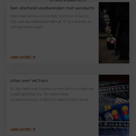
Een afscheid voorbereiden met aandacht
Wanneer iemand overlijdt, komt er in korte
tijd veel op nabestaanden af. Er is verdriet, er
zijn herinneringen
Lees verder ➜
Alles over VeChain
Er zijn heel wat cryptocurrencies te vinden op
tradingplatforms. De bekendste
cryptocurrency is Bitcoin, deze is bij vrijwel
Lees verder ➜