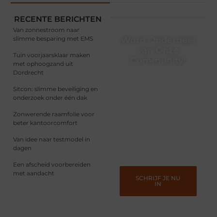
RECENTE BERICHTEN
Van zonnestroom naar
slimme besparing met EMS
Word Onderdeel
van Onze
Tuin voorjaarsklaar maken
Community!
met ophoogzand uit
Dordrecht
Registreer je vandaag nog
en begin met het delen
Sitcon: slimme beveiliging en
van jouw unieke
onderzoek onder één dak
perspectief. Jouw
woorden kunnen
Zonwerende raamfolie voor
informeren, inspireren,
beter kantoorcomfort
vermaken en verbinden –
ze verdienen het om
Van idee naar testmodel in
gehoord te worden!
dagen
Een afscheid voorbereiden
met aandacht
SCHRIJF JE NU
IN