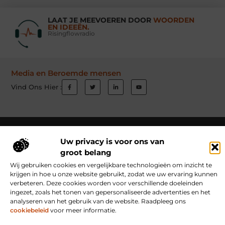
LAAT JE MEEVOEREN DOOR
WOORDEN
EN IDEEËN.
Risingflowradio
Media en Beroemde mensen
Vind Ons Hier :
Beroemdheden
Uit de Media
Partners
Over ons
Ons team
Uw privacy is voor ons van
Contact
Schrijf mee
Website index
Cookiebeleid (EU)
groot belang
Goede Links Inkopen: Hoe Jij Jouw Website Autoriteit Geeft
Wij gebruiken cookies en vergelijkbare technologieën om inzicht te
krijgen in hoe u onze website gebruikt, zodat we uw ervaring kunnen
Inkomsten Genereren met Jouw Website: Ontdek Hoe Jij Online Verdient
verbeteren. Deze cookies worden voor verschillende doeleinden
ingezet, zoals het tonen van gepersonaliseerde advertenties en het
analyseren van het gebruik van de website. Raadpleeg ons
cookiebeleid
voor meer informatie.
www.risingflowradio.nl.
All Rights Reserved © 2025