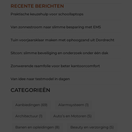
RECENTE BERICHTEN
Praktische keuzehulp voor schoollaptops
Van zonnestroom naar slimme besparing met EMS
Tuin voorjaarsklaar maken met ophoogzand uit Dordrecht
Sitcon: slimme beveiliging en onderzoek onder één dak
Zonwerende raamfolie voor beter kantoorcomfort
Van idee naar testmodel in dagen
CATEGORIEËN
Aanbiedingen
(69)
Alarmsysteem
(1)
Architectuur
(1)
Auto’s en Motoren
(5)
Banen en opleidingen
(8)
Beauty en verzorging
(5)