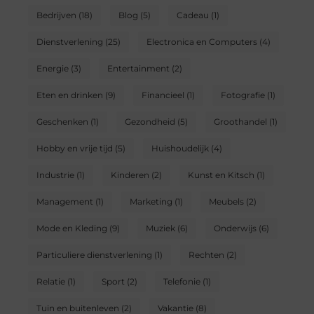
Bedrijven
(18)
Blog
(5)
Cadeau
(1)
Dienstverlening
(25)
Electronica en Computers
(4)
Energie
(3)
Entertainment
(2)
Eten en drinken
(9)
Financieel
(1)
Fotografie
(1)
Geschenken
(1)
Gezondheid
(5)
Groothandel
(1)
Hobby en vrije tijd
(5)
Huishoudelijk
(4)
Industrie
(1)
Kinderen
(2)
Kunst en Kitsch
(1)
Management
(1)
Marketing
(1)
Meubels
(2)
Mode en Kleding
(9)
Muziek
(6)
Onderwijs
(6)
Particuliere dienstverlening
(1)
Rechten
(2)
Relatie
(1)
Sport
(2)
Telefonie
(1)
Tuin en buitenleven
(2)
Vakantie
(8)