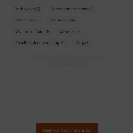
Verbouwen
(1)
Vervoer en transport
(2)
Winkelen
(28)
Woningen
(4)
Woning en Tuin
(11)
Zakelijk
(4)
Zakelijke dienstverlening
(3)
Zorg
(5)
Word onderdeel van onze
gemeenschap
Wij zijn een veelzijdig blogplatform dat toegankelijk is
voor iedereen – of je nu een passie hebt voor schrijven,
lezen of beide. Onze algemene blog biedt een podium
voor diverse onderwerpen en persoonlijke verhalen.
❝
Word onderdeel van onze community en draag bij
aan een inspirerende plek waar ideeën tot leven
komen en gedeeld worden.
❞
Neem contact met ons op