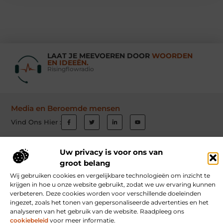
LAAT JE MEEVOEREN DOOR
WOORDEN
EN IDEEËN.
Risingflowradio
Media en Beroemde mensen
Vind Ons Hier :
Uw privacy is voor ons van
groot belang
Beroemdheden
Uit de Media
Partners
Over ons
Ons team
Wij gebruiken cookies en vergelijkbare technologieën om inzicht te
Contact
Schrijf mee
Website index
Cookiebeleid (EU)
krijgen in hoe u onze website gebruikt, zodat we uw ervaring kunnen
verbeteren. Deze cookies worden voor verschillende doeleinden
Goede Links Inkopen: Hoe Jij Jouw Website Autoriteit Geeft
ingezet, zoals het tonen van gepersonaliseerde advertenties en het
analyseren van het gebruik van de website. Raadpleeg ons
Inkomsten Genereren met Jouw Website: Ontdek Hoe Jij Online Verdient
cookiebeleid
voor meer informatie.