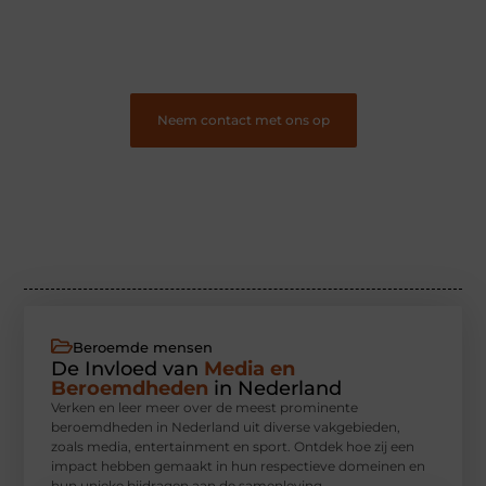
❝
Word onderdeel van onze community en draag bij
aan een inspirerende plek waar ideeën tot leven
komen en gedeeld worden.
❞
Neem contact met ons op
Beroemde mensen
De Invloed van
Media en
Beroemdheden
in Nederland
Verken en leer meer over de meest prominente
beroemdheden in Nederland uit diverse vakgebieden,
zoals media, entertainment en sport. Ontdek hoe zij een
impact hebben gemaakt in hun respectieve domeinen en
hun unieke bijdragen aan de samenleving.