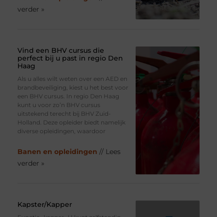
verder »
Vind een BHV cursus die
perfect bij u past in regio Den
Haag
Als u alles wilt weten over een AED en
brandbeveiliging, kiest u het best voor
een BHV cursus. In regio Den Haag
kunt u voor zo’n BHV cursus
uitstekend terecht bij BHV Zuid-
Holland. Deze opleider biedt namelijk
diverse opleidingen, waardoor
Banen en opleidingen
// Lees
verder »
Kapster/Kapper