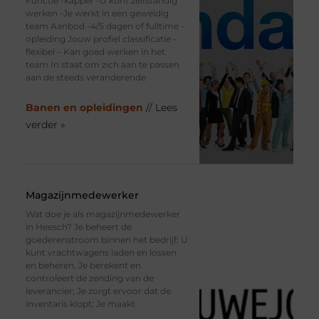
Functie -kapper -U kunt zelfstandig
werken -Je werkt in een geweldig
team Aanbod -4/5 dagen of fulltime -
opleiding Jouw profiel classificatie -
flexibel – Kan goed werken in het
team In staat om zich aan te passen
aan de steeds veranderende
Banen en opleidingen
// Lees
verder »
Magazijnmedewerker
Wat doe je als magazijnmedewerker
in Heesch? Je beheert de
goederenstroom binnen het bedrijf; U
kunt vrachtwagens laden en lossen
en beheren. Je berekent en
controleert de zending van de
leverancier; Je zorgt ervoor dat de
inventaris klopt; Je maakt