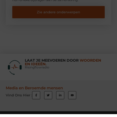
Zie andere onderwerpen
LAAT JE MEEVOEREN DOOR
WOORDEN
EN IDEEËN.
Risingflowradio
Media en Beroemde mensen
Vind Ons Hier :