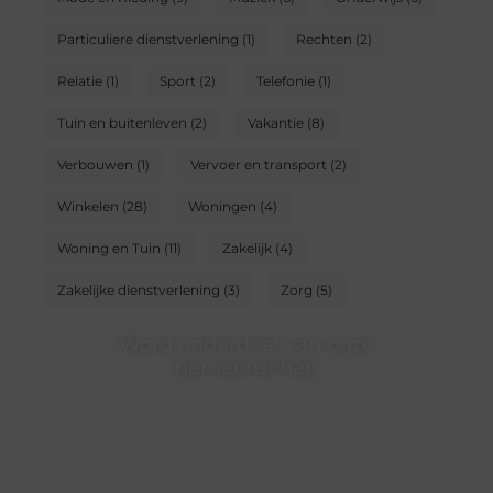
Particuliere dienstverlening
(1)
Rechten
(2)
Relatie
(1)
Sport
(2)
Telefonie
(1)
Tuin en buitenleven
(2)
Vakantie
(8)
Verbouwen
(1)
Vervoer en transport
(2)
Winkelen
(28)
Woningen
(4)
Woning en Tuin
(11)
Zakelijk
(4)
Zakelijke dienstverlening
(3)
Zorg
(5)
Word onderdeel van onze
gemeenschap
Wij zijn een veelzijdig blogplatform dat toegankelijk is
voor iedereen – of je nu een passie hebt voor schrijven,
lezen of beide. Onze algemene blog biedt een podium
voor diverse onderwerpen en persoonlijke verhalen.