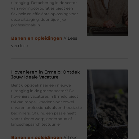
uitdaging. Detachering in de sector
van woningcorporaties biedt een
flexibele en efficiënte oplossing voor
deze uitdaging, door tijdelijke
professionals in
Banen en opleidingen
// Lees
verder »
Hovenieren in Ermelo: Ontdek
Jouw Ideale Vacature
Bent u op zoek naar een nieuwe
uitdaging in de groene sector? De
hoveniers vacatures in Ermelo biedt
tal van mogelijkheden voor zowel
ervaren professionals als enthousiaste
beginners. Of u nu een passie heeft
voor tuinontwerp, onderhoud of
landschapsarchitectuur, er
Banen en opleidingen
// Lees