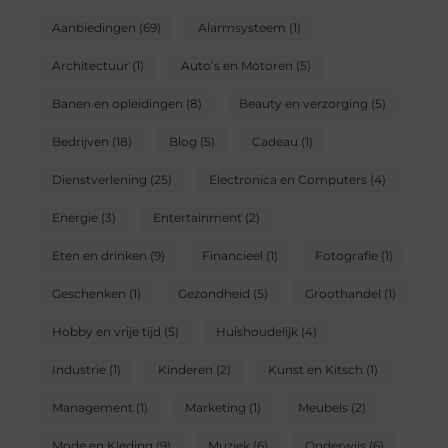
Aanbiedingen
(69)
Alarmsysteem
(1)
Architectuur
(1)
Auto’s en Motoren
(5)
Banen en opleidingen
(8)
Beauty en verzorging
(5)
Bedrijven
(18)
Blog
(5)
Cadeau
(1)
Dienstverlening
(25)
Electronica en Computers
(4)
Energie
(3)
Entertainment
(2)
Eten en drinken
(9)
Financieel
(1)
Fotografie
(1)
Geschenken
(1)
Gezondheid
(5)
Groothandel
(1)
Hobby en vrije tijd
(5)
Huishoudelijk
(4)
Industrie
(1)
Kinderen
(2)
Kunst en Kitsch
(1)
Management
(1)
Marketing
(1)
Meubels
(2)
Mode en Kleding
(9)
Muziek
(6)
Onderwijs
(6)