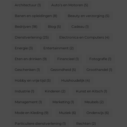
Architectuur
(1)
Auto’s en Motoren
(5)
Banen en opleidingen
(8)
Beauty en verzorging
(5)
Bedrijven
(18)
Blog
(5)
Cadeau
(1)
Dienstverlening
(25)
Electronica en Computers
(4)
Energie
(3)
Entertainment
(2)
Eten en drinken
(9)
Financieel
(1)
Fotografie
(1)
Geschenken
(1)
Gezondheid
(5)
Groothandel
(1)
Hobby en vrije tijd
(5)
Huishoudelijk
(4)
Industrie
(1)
Kinderen
(2)
Kunst en Kitsch
(1)
Management
(1)
Marketing
(1)
Meubels
(2)
Mode en Kleding
(9)
Muziek
(6)
Onderwijs
(6)
Particuliere dienstverlening
(1)
Rechten
(2)