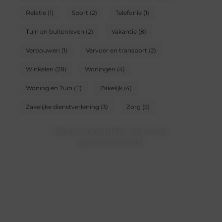
Relatie
(1)
Sport
(2)
Telefonie
(1)
Tuin en buitenleven
(2)
Vakantie
(8)
Verbouwen
(1)
Vervoer en transport
(2)
Winkelen
(28)
Woningen
(4)
Woning en Tuin
(11)
Zakelijk
(4)
Zakelijke dienstverlening
(3)
Zorg
(5)
Word onderdeel van onze
gemeenschap
Wij zijn een veelzijdig blogplatform dat toegankelijk is
voor iedereen – of je nu een passie hebt voor schrijven,
lezen of beide. Onze algemene blog biedt een podium
voor diverse onderwerpen en persoonlijke verhalen.
❝
Word onderdeel van onze community en draag bij
aan een inspirerende plek waar ideeën tot leven
komen en gedeeld worden.
❞