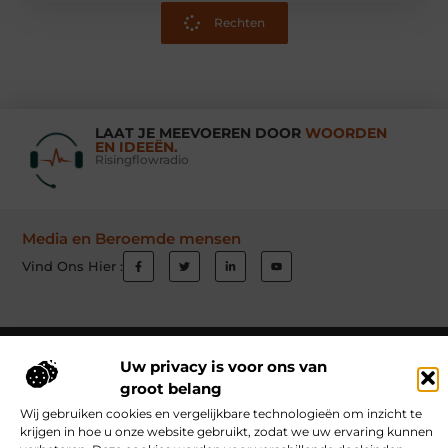
Rechten
LAAT JE MEEVOEREN DOOR
WOORDEN
EN IDEEËN.
Risingflowradio
Media en Beroemde mensen
Vind Ons Hier :
Beroemdheden
Uit de Media
Partners
Over ons
Ons team
Uw privacy is voor ons van
groot belang
Contact
Schrijf mee
Website index
Cookiebeleid (EU)
Wij gebruiken cookies en vergelijkbare technologieën om inzicht te
Goede Links Inkopen: Hoe Jij Jouw Website Autoriteit Geeft
krijgen in hoe u onze website gebruikt, zodat we uw ervaring kunnen