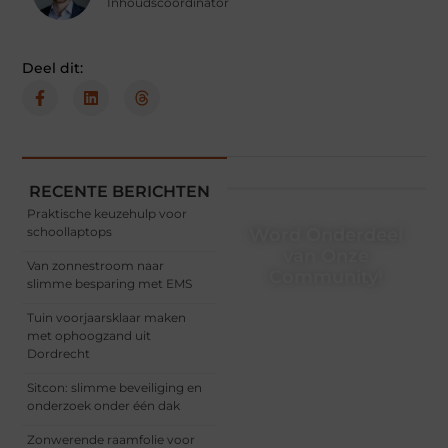
Inhoudscoördinator
Deel dit:
RECENTE BERICHTEN
Praktische keuzehulp voor
schoollaptops
Word Onderdeel
van Onze
Van zonnestroom naar
Community!
slimme besparing met EMS
Registreer je vandaag nog
Tuin voorjaarsklaar maken
en begin met het delen
met ophoogzand uit
van jouw unieke
Dordrecht
perspectief. Jouw
woorden kunnen
Sitcon: slimme beveiliging en
informeren, inspireren,
onderzoek onder één dak
vermaken en verbinden –
ze verdienen het om
Zonwerende raamfolie voor