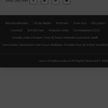
Vind Ons Hier :
Beroemdheden
Uit de Media
Partners
Over ons
Ons team
Contact
Schrijf mee
Website index
Cookiebeleid (EU)
Goede Links Inkopen: Hoe Jij Jouw Website Autoriteit Geeft
Inkomsten Genereren met Jouw Website: Ontdek Hoe Jij Online Verdient
www.risingflowradio.nl.
All Rights Reserved © 2025