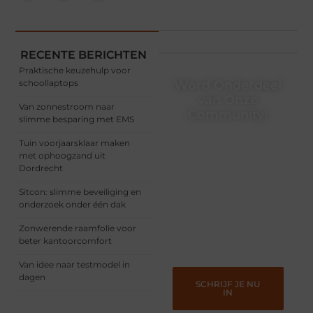
RECENTE BERICHTEN
Praktische keuzehulp voor
schoollaptops
Word Onderdeel
van Onze
Van zonnestroom naar
Community!
slimme besparing met EMS
Registreer je vandaag nog
Tuin voorjaarsklaar maken
en begin met het delen
met ophoogzand uit
van jouw unieke
Dordrecht
perspectief. Jouw
woorden kunnen
Sitcon: slimme beveiliging en
informeren, inspireren,
onderzoek onder één dak
vermaken en verbinden –
ze verdienen het om
Zonwerende raamfolie voor
gehoord te worden!
beter kantoorcomfort
Van idee naar testmodel in
dagen
SCHRIJF JE NU
IN