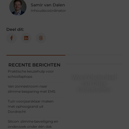
Samir van Dalen
Inhoudscoördinator
Deel dit:
RECENTE BERICHTEN
Praktische keuzehulp voor
schoollaptops
Word Onderdeel
van Onze
Van zonnestroom naar
Community!
slimme besparing met EMS
Registreer je vandaag nog
Tuin voorjaarsklaar maken
en begin met het delen
met ophoogzand uit
van jouw unieke
Dordrecht
perspectief. Jouw
woorden kunnen
Sitcon: slimme beveiliging en
informeren, inspireren,
onderzoek onder één dak