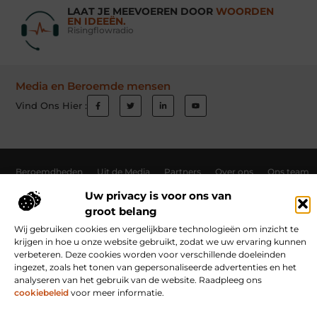
LAAT JE MEEVOEREN DOOR
WOORDEN
EN IDEEËN.
Risingflowradio
Media en Beroemde mensen
Vind Ons Hier :
Beroemdheden
Uit de Media
Partners
Over ons
Ons team
Contact
Schrijf mee
Website index
Cookiebeleid (EU)
Uw privacy is voor ons van
groot belang
Goede Links Inkopen: Hoe Jij Jouw Website Autoriteit Geeft
Wij gebruiken cookies en vergelijkbare technologieën om inzicht te
Inkomsten Genereren met Jouw Website: Ontdek Hoe Jij Online Verdient
krijgen in hoe u onze website gebruikt, zodat we uw ervaring kunnen
verbeteren. Deze cookies worden voor verschillende doeleinden
ingezet, zoals het tonen van gepersonaliseerde advertenties en het
analyseren van het gebruik van de website. Raadpleeg ons
www.risingflowradio.nl.
All Rights Reserved © 2025
cookiebeleid
voor meer informatie.