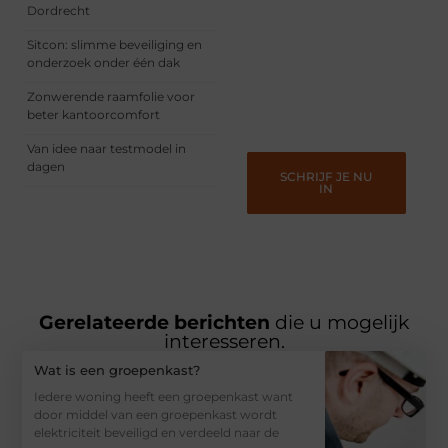
van jouw unieke
Dordrecht
perspectief. Jouw
woorden kunnen
Sitcon: slimme beveiliging en
informeren, inspireren,
onderzoek onder één dak
vermaken en verbinden –
ze verdienen het om
Zonwerende raamfolie voor
gehoord te worden!
beter kantoorcomfort
Van idee naar testmodel in
dagen
SCHRIJF JE NU
IN
Gerelateerde berichten
die u mogelijk
interesseren.
Wat is een groepenkast?
Iedere woning heeft een groepenkast want
door middel van een groepenkast wordt
elektriciteit beveiligd en verdeeld naar de