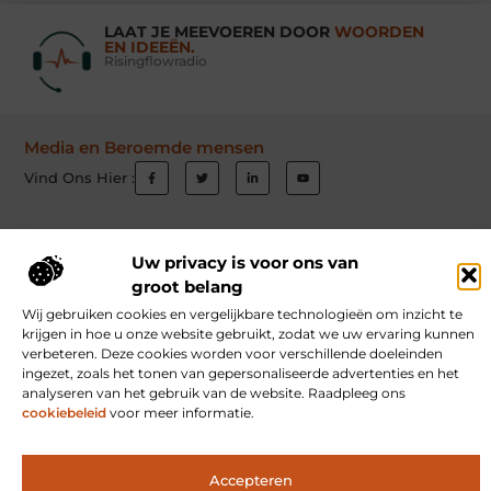
LAAT JE MEEVOEREN DOOR
WOORDEN
EN IDEEËN.
Risingflowradio
Media en Beroemde mensen
Vind Ons Hier :
Uw privacy is voor ons van
Beroemdheden
Uit de Media
Partners
Over ons
Ons team
groot belang
Contact
Schrijf mee
Website index
Cookiebeleid (EU)
Wij gebruiken cookies en vergelijkbare technologieën om inzicht te
krijgen in hoe u onze website gebruikt, zodat we uw ervaring kunnen
Goede Links Inkopen: Hoe Jij Jouw Website Autoriteit Geeft
verbeteren. Deze cookies worden voor verschillende doeleinden
ingezet, zoals het tonen van gepersonaliseerde advertenties en het
Inkomsten Genereren met Jouw Website: Ontdek Hoe Jij Online Verdient
analyseren van het gebruik van de website. Raadpleeg ons
cookiebeleid
voor meer informatie.
www.risingflowradio.nl.
All Rights Reserved © 2025
Accepteren