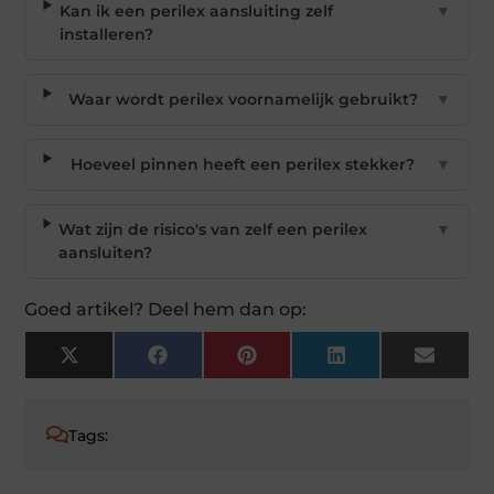
Kan ik een perilex aansluiting zelf
▼
installeren?
Waar wordt perilex voornamelijk gebruikt?
▼
Hoeveel pinnen heeft een perilex stekker?
▼
Wat zijn de risico's van zelf een perilex
▼
aansluiten?
Goed artikel? Deel hem dan op:
X
Facebook
Pinterest
LinkedIn
Email
(Twitter)
Tags: