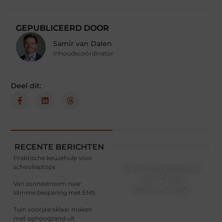
GEPUBLICEERD DOOR
Samir van Dalen
Inhoudscoördinator
Deel dit:
RECENTE BERICHTEN
Praktische keuzehulp voor
schoollaptops
Word Onderdeel
van Onze
Van zonnestroom naar
Community!
slimme besparing met EMS
Registreer je vandaag nog
Tuin voorjaarsklaar maken
en begin met het delen
met ophoogzand uit