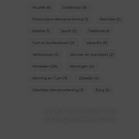
Muziek
(6)
Onderwijs
(6)
Particuliere dienstverlening
(1)
Rechten
(2)
Relatie
(1)
Sport
(2)
Telefonie
(1)
Tuin en buitenleven
(2)
Vakantie
(8)
Verbouwen
(1)
Vervoer en transport
(2)
Winkelen
(28)
Woningen
(4)
Woning en Tuin
(11)
Zakelijk
(4)
Zakelijke dienstverlening
(3)
Zorg
(5)
Word onderdeel van
onze gemeenschap
Wij zijn een veelzijdig blogplatform dat
toegankelijk is voor iedereen – of je nu een