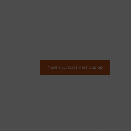
passie hebt voor schrijven, lezen of beide.
Onze algemene blog biedt een podium
voor diverse onderwerpen en persoonlijke
verhalen.
❝
Word onderdeel van onze community
en draag bij aan een inspirerende plek
waar ideeën tot leven komen en gedeeld
worden.
❞
Neem contact met ons op