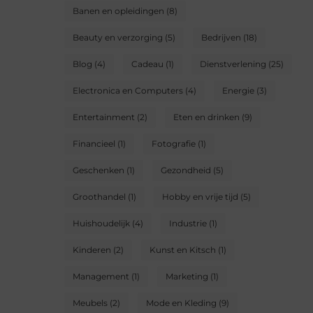
Banen en opleidingen
(8)
Beauty en verzorging
(5)
Bedrijven
(18)
Blog
(4)
Cadeau
(1)
Dienstverlening
(25)
Electronica en Computers
(4)
Energie
(3)
Entertainment
(2)
Eten en drinken
(9)
Financieel
(1)
Fotografie
(1)
Geschenken
(1)
Gezondheid
(5)
Groothandel
(1)
Hobby en vrije tijd
(5)
Huishoudelijk
(4)
Industrie
(1)
Kinderen
(2)
Kunst en Kitsch
(1)
Management
(1)
Marketing
(1)
Meubels
(2)
Mode en Kleding
(9)