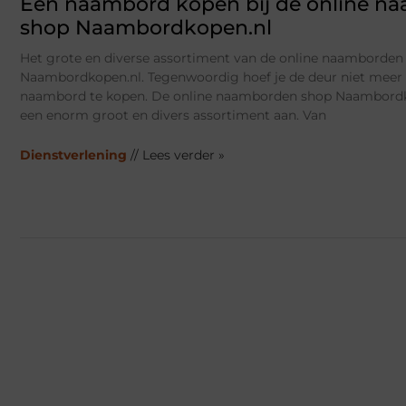
Een naambord kopen bij de online n
shop Naambordkopen.nl
Het grote en diverse assortiment van de online naamborden
Naambordkopen.nl. Tegenwoordig hoef je de deur niet meer
naambord te kopen. De online naamborden shop Naambordko
een enorm groot en divers assortiment aan. Van
Dienstverlening
// Lees verder »