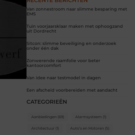
RECENTE BERICHTEN
Van zonnestroom naar slimme besparing met
EMS
Tuin voorjaarsklaar maken met ophoogzand
uit Dordrecht
Sitcon: slimme beveiliging en onderzoek
onder één dak
Zonwerende raamfolie voor beter
kantoorcomfort
Van idee naar testmodel in dagen
Een afscheid voorbereiden met aandacht
CATEGORIEËN
Aanbiedingen
(69)
Alarmsysteem
(1)
Architectuur
(1)
Auto’s en Motoren
(5)