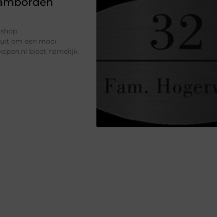
aamborden
 shop
 uit om een mooi
pen.nl biedt namelijk