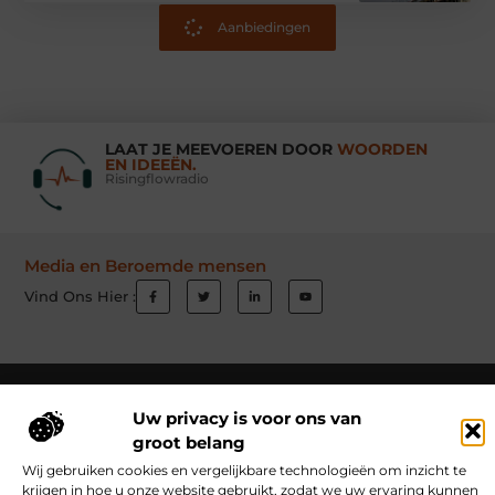
Aanbiedingen
LAAT JE MEEVOEREN DOOR
WOORDEN
EN IDEEËN.
Risingflowradio
Media en Beroemde mensen
Vind Ons Hier :
Beroemdheden
Uit de Media
Partners
Over ons
Ons team
Uw privacy is voor ons van
Contact
Schrijf mee
Website index
Cookiebeleid (EU)
groot belang
Goede Links Inkopen: Hoe Jij Jouw Website Autoriteit Geeft
Wij gebruiken cookies en vergelijkbare technologieën om inzicht te
krijgen in hoe u onze website gebruikt, zodat we uw ervaring kunnen