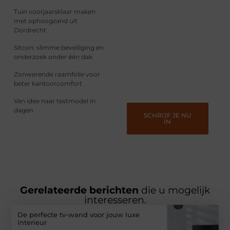
Registreer je vandaag nog
Tuin voorjaarsklaar maken
en begin met het delen
met ophoogzand uit
van jouw unieke
Dordrecht
perspectief. Jouw
woorden kunnen
Sitcon: slimme beveiliging en
informeren, inspireren,
onderzoek onder één dak
vermaken en verbinden –
ze verdienen het om
Zonwerende raamfolie voor
gehoord te worden!
beter kantoorcomfort
Van idee naar testmodel in
dagen
SCHRIJF JE NU
IN
Gerelateerde berichten
die u mogelijk
interesseren.
De perfecte tv-wand voor jouw luxe
interieur