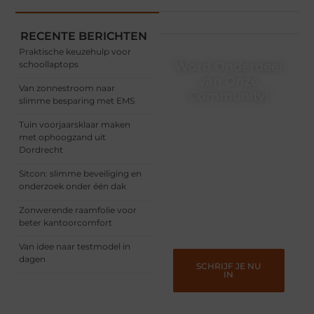
RECENTE BERICHTEN
Praktische keuzehulp voor
schoollaptops
Word Onderdeel
van Onze
Van zonnestroom naar
Community!
slimme besparing met EMS
Registreer je vandaag nog
Tuin voorjaarsklaar maken
en begin met het delen
met ophoogzand uit
van jouw unieke
Dordrecht
perspectief. Jouw
woorden kunnen
Sitcon: slimme beveiliging en
informeren, inspireren,
onderzoek onder één dak
vermaken en verbinden –
ze verdienen het om
Zonwerende raamfolie voor
gehoord te worden!
beter kantoorcomfort
Van idee naar testmodel in
dagen
SCHRIJF JE NU
IN