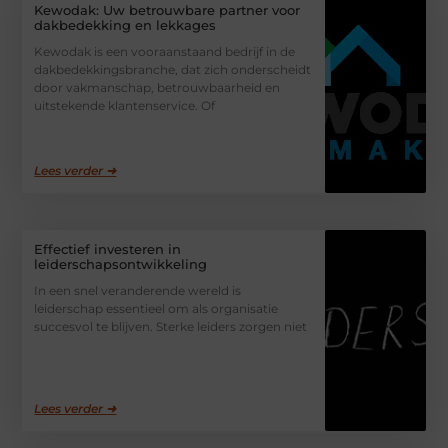
Kewodak: Uw betrouwbare partner voor
dakbedekking en lekkages
Kewodak is een vooraanstaand bedrijf in de
dakbedekkingsbranche, dat zich onderscheidt
door vakmanschap, betrouwbaarheid en
uitstekende klantenservice. Of
Lees verder ➜
Effectief investeren in
leiderschapsontwikkeling
In een snel veranderende wereld is
leiderschap essentieel om als organisatie
succesvol te blijven. Sterke leiders zorgen niet
Lees verder ➜