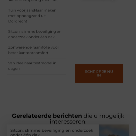
Registreer je vandaag nog
Tuin voorjaarsklaar maken
en begin met het delen
met ophoogzand uit
van jouw unieke
Dordrecht
perspectief. Jouw
woorden kunnen
Sitcon: slimme beveiliging en
informeren, inspireren,
onderzoek onder één dak
vermaken en verbinden –
ze verdienen het om
Zonwerende raamfolie voor
gehoord te worden!
beter kantoorcomfort
Van idee naar testmodel in
dagen
SCHRIJF JE NU
IN
Gerelateerde berichten
die u mogelijk
interesseren.
Sitcon: slimme beveiliging en onderzoek
onder één dak