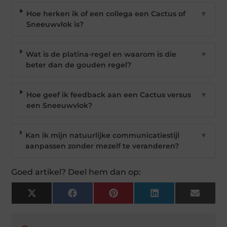
Hoe herken ik of een collega een Cactus of
▼
Sneeuwvlok is?
Wat is de platina-regel en waarom is die
▼
beter dan de gouden regel?
Hoe geef ik feedback aan een Cactus versus
▼
een Sneeuwvlok?
Kan ik mijn natuurlijke communicatiestijl
▼
aanpassen zonder mezelf te veranderen?
Goed artikel? Deel hem dan op:
X
Facebook
Pinterest
LinkedIn
Email
(Twitter)