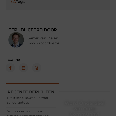
Tags:
GEPUBLICEERD DOOR
Samir van Dalen
Inhoudscoördinator
Deel dit:
RECENTE BERICHTEN
Praktische keuzehulp voor
schoollaptops
Word Onderdeel
van Onze
Van zonnestroom naar
Community!
slimme besparing met EMS