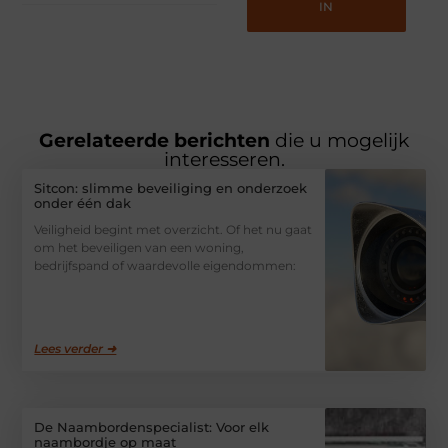
IN
Gerelateerde berichten
die u mogelijk
interesseren.
Sitcon: slimme beveiliging en onderzoek
onder één dak
Veiligheid begint met overzicht. Of het nu gaat
om het beveiligen van een woning,
bedrijfspand of waardevolle eigendommen:
Lees verder ➜
De Naambordenspecialist: Voor elk
naambordje op maat