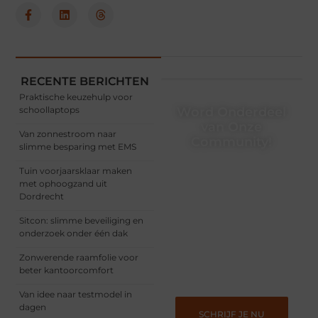
RECENTE BERICHTEN
Praktische keuzehulp voor
schoollaptops
Word Onderdeel
van Onze
Van zonnestroom naar
Community!
slimme besparing met EMS
Registreer je vandaag nog
Tuin voorjaarsklaar maken
en begin met het delen
met ophoogzand uit
van jouw unieke
Dordrecht
perspectief. Jouw
woorden kunnen
Sitcon: slimme beveiliging en
informeren, inspireren,
onderzoek onder één dak
vermaken en verbinden –
ze verdienen het om
Zonwerende raamfolie voor
gehoord te worden!
beter kantoorcomfort
Van idee naar testmodel in
dagen
SCHRIJF JE NU