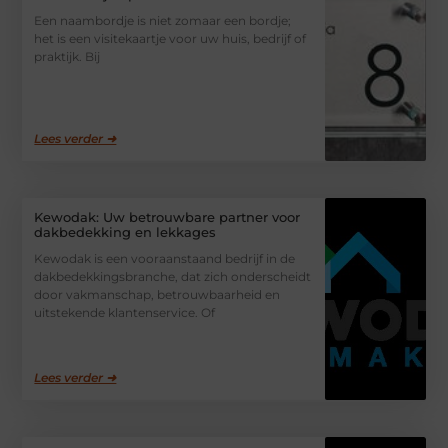
Een naambordje is niet zomaar een bordje;
het is een visitekaartje voor uw huis, bedrijf of
praktijk. Bij
Lees verder ➜
Kewodak: Uw betrouwbare partner voor
dakbedekking en lekkages
Kewodak is een vooraanstaand bedrijf in de
dakbedekkingsbranche, dat zich onderscheidt
door vakmanschap, betrouwbaarheid en
uitstekende klantenservice. Of
Lees verder ➜