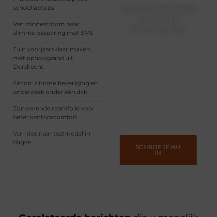
schoollaptops
Word Onderdeel
van Onze
Van zonnestroom naar
Community!
slimme besparing met EMS
Registreer je vandaag nog
Tuin voorjaarsklaar maken
en begin met het delen
met ophoogzand uit
van jouw unieke
Dordrecht
perspectief. Jouw
woorden kunnen
Sitcon: slimme beveiliging en
informeren, inspireren,
onderzoek onder één dak
vermaken en verbinden –
ze verdienen het om
Zonwerende raamfolie voor
gehoord te worden!
beter kantoorcomfort
Van idee naar testmodel in
dagen
SCHRIJF JE NU
IN