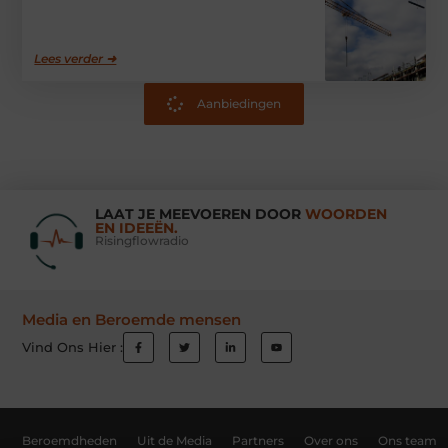
Lees verder ➜
Aanbiedingen
LAAT JE MEEVOEREN DOOR
WOORDEN
EN IDEEËN.
Risingflowradio
Media en Beroemde mensen
Vind Ons Hier :
Beroemdheden
Uit de Media
Partners
Over ons
Ons team