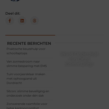
Deel dit:
RECENTE BERICHTEN
Praktische keuzehulp voor
schoollaptops
Word Onderdeel
van Onze
Van zonnestroom naar
Community!
slimme besparing met EMS
Registreer je vandaag nog
Tuin voorjaarsklaar maken
en begin met het delen
met ophoogzand uit
van jouw unieke
Dordrecht
perspectief. Jouw
woorden kunnen
Sitcon: slimme beveiliging en
informeren, inspireren,
onderzoek onder één dak
vermaken en verbinden –
ze verdienen het om
Zonwerende raamfolie voor
gehoord te worden!
beter kantoorcomfort