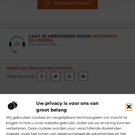
Vervoer en transport
LAAT JE MEEVOEREN DOOR
WOORDEN
EN IDEEËN.
Risingflowradio
Media en Beroemde mensen
Vind Ons Hier :
Uw privacy is voor ons van
Beroemdheden
Uit de Media
Partners
Over ons
Ons team
groot belang
Contact
Schrijf mee
Website index
Cookiebeleid (EU)
Wij gebruiken cookies en vergelijkbare technologieën om inzicht te
krijgen in hoe u onze website gebruikt, zodat we uw ervaring kunnen
Goede Links Inkopen: Hoe Jij Jouw Website Autoriteit Geeft
verbeteren. Deze cookies worden voor verschillende doeleinden
Inkomsten Genereren met Jouw Website: Ontdek Hoe Jij Online Verdient
ingezet, zoals het tonen van gepersonaliseerde advertenties en het