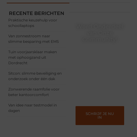
RECENTE BERICHTEN
Praktische keuzehulp voor
schoollaptops
Word Onderdeel
van Onze
Van zonnestroom naar
Community!
slimme besparing met EMS
Registreer je vandaag nog
Tuin voorjaarsklaar maken
en begin met het delen
met ophoogzand uit
van jouw unieke
Dordrecht
perspectief. Jouw
woorden kunnen
Sitcon: slimme beveiliging en
informeren, inspireren,
onderzoek onder één dak
vermaken en verbinden –
ze verdienen het om
Zonwerende raamfolie voor
gehoord te worden!
beter kantoorcomfort
Van idee naar testmodel in
dagen
SCHRIJF JE NU
IN