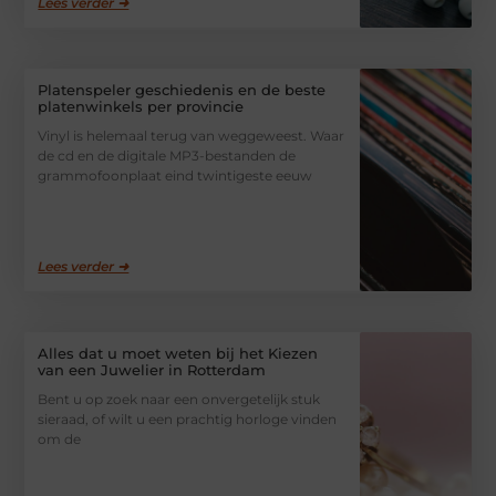
Lees verder ➜
Platenspeler geschiedenis en de beste
platenwinkels per provincie
Vinyl is helemaal terug van weggeweest. Waar
de cd en de digitale MP3-bestanden de
grammofoonplaat eind twintigeste eeuw
Lees verder ➜
Alles dat u moet weten bij het Kiezen
van een Juwelier in Rotterdam
Bent u op zoek naar een onvergetelijk stuk
sieraad, of wilt u een prachtig horloge vinden
om de