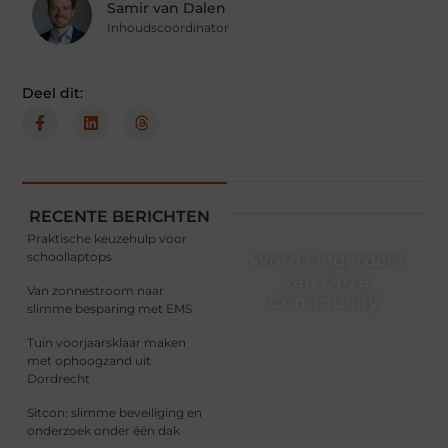
Samir van Dalen
Inhoudscoördinator
Deel dit:
RECENTE BERICHTEN
Praktische keuzehulp voor
schoollaptops
Word Onderdeel
van Onze
Van zonnestroom naar
Community!
slimme besparing met EMS
Registreer je vandaag nog
Tuin voorjaarsklaar maken
en begin met het delen
met ophoogzand uit
van jouw unieke
Dordrecht
perspectief. Jouw
woorden kunnen
Sitcon: slimme beveiliging en
informeren, inspireren,
onderzoek onder één dak
vermaken en verbinden –