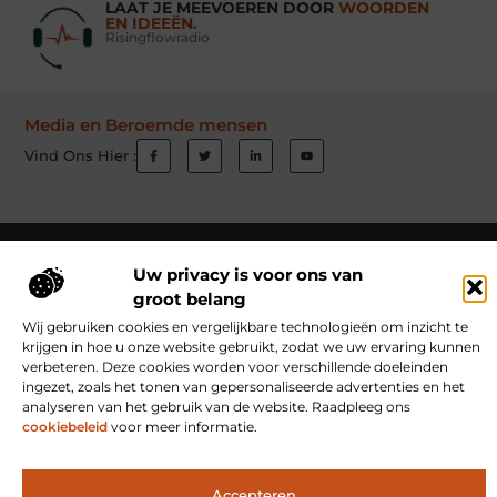
LAAT JE MEEVOEREN DOOR
WOORDEN
EN IDEEËN.
Risingflowradio
Media en Beroemde mensen
Vind Ons Hier :
Beroemdheden
Uit de Media
Partners
Over ons
Ons team
Uw privacy is voor ons van
Contact
Schrijf mee
Website index
Cookiebeleid (EU)
groot belang
Wij gebruiken cookies en vergelijkbare technologieën om inzicht te
Goede Links Inkopen: Hoe Jij Jouw Website Autoriteit Geeft
krijgen in hoe u onze website gebruikt, zodat we uw ervaring kunnen
Inkomsten Genereren met Jouw Website: Ontdek Hoe Jij Online Verdient
verbeteren. Deze cookies worden voor verschillende doeleinden
ingezet, zoals het tonen van gepersonaliseerde advertenties en het
analyseren van het gebruik van de website. Raadpleeg ons
cookiebeleid
voor meer informatie.
www.risingflowradio.nl.
All Rights Reserved © 2025
Accepteren