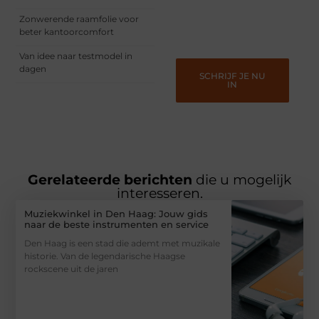
vermaken en verbinden –
ze verdienen het om
Zonwerende raamfolie voor
gehoord te worden!
beter kantoorcomfort
Van idee naar testmodel in
dagen
SCHRIJF JE NU
IN
Gerelateerde berichten
die u mogelijk
interesseren.
Muziekwinkel in Den Haag: Jouw gids
naar de beste instrumenten en service
Den Haag is een stad die ademt met muzikale
historie. Van de legendarische Haagse
rockscene uit de jaren