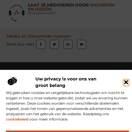
LAAT JE MEEVOEREN DOOR
WOORDEN
EN IDEEËN.
Risingflowradio
Media en Beroemde mensen
Vind Ons Hier :
Beroemdheden
Uit de Media
Partners
Over ons
Ons team
Uw privacy is voor ons van
Contact
Schrijf mee
Website index
Cookiebeleid (EU)
groot belang
Goede Links Inkopen: Hoe Jij Jouw Website Autoriteit Geeft
Wij gebruiken cookies en vergelijkbare technologieën om inzicht te
krijgen in hoe u onze website gebruikt, zodat we uw ervaring kunnen
Inkomsten Genereren met Jouw Website: Ontdek Hoe Jij Online Verdient
verbeteren. Deze cookies worden voor verschillende doeleinden
ingezet, zoals het tonen van gepersonaliseerde advertenties en het
analyseren van het gebruik van de website. Raadpleeg ons
www.risingflowradio.nl.
All Rights Reserved © 2025
cookiebeleid
voor meer informatie.