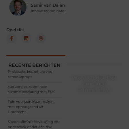
Samir van Dalen
Inhoudscoördinator
Deel dit:
RECENTE BERICHTEN
Praktische keuzehulp voor
schoollaptops
Word Onderdeel
van Onze
Van zonnestroom naar
Community!
slimme besparing met EMS
Registreer je vandaag nog
Tuin voorjaarsklaar maken
en begin met het delen
met ophoogzand uit
van jouw unieke
Dordrecht
perspectief. Jouw
woorden kunnen
Sitcon: slimme beveiliging en
informeren, inspireren,
onderzoek onder één dak