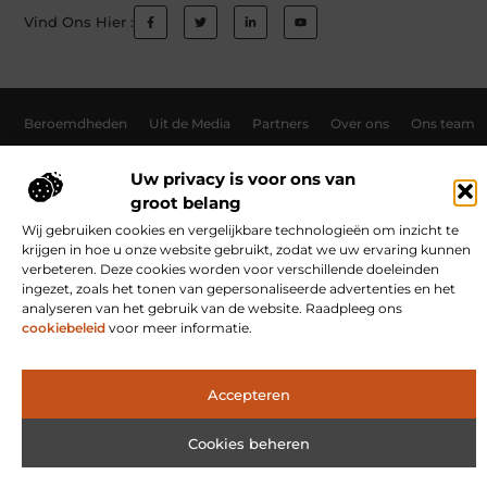
Vind Ons Hier :
Beroemdheden
Uit de Media
Partners
Over ons
Ons team
Contact
Schrijf mee
Website index
Cookiebeleid (EU)
Uw privacy is voor ons van
Goede Links Inkopen: Hoe Jij Jouw Website Autoriteit Geeft
groot belang
Inkomsten Genereren met Jouw Website: Ontdek Hoe Jij Online Verdient
Wij gebruiken cookies en vergelijkbare technologieën om inzicht te
krijgen in hoe u onze website gebruikt, zodat we uw ervaring kunnen
verbeteren. Deze cookies worden voor verschillende doeleinden
ingezet, zoals het tonen van gepersonaliseerde advertenties en het
www.risingflowradio.nl.
All Rights Reserved © 2025
analyseren van het gebruik van de website. Raadpleeg ons
cookiebeleid
voor meer informatie.
Accepteren
Cookies beheren