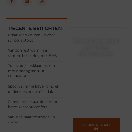
RECENTE BERICHTEN
Praktische keuzehulp voor
schoollaptops
Word Onderdeel
van Onze
Van zonnestroom naar
Community!
slimme besparing met EMS
Registreer je vandaag nog
Tuin voorjaarsklaar maken
en begin met het delen
met ophoogzand uit
van jouw unieke
Dordrecht
perspectief. Jouw
woorden kunnen
Sitcon: slimme beveiliging en
informeren, inspireren,
onderzoek onder één dak
vermaken en verbinden –
ze verdienen het om
Zonwerende raamfolie voor
gehoord te worden!
beter kantoorcomfort
Van idee naar testmodel in
dagen
SCHRIJF JE NU
IN