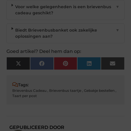
Voor welke gelegenheden is een brievenbus
▼
cadeau geschikt?
Biedt Brievenbusbanket ook zakelijke
▼
oplossingen aan?
Goed artikel? Deel hem dan op:
X
Facebook
Pinterest
LinkedIn
Email
(Twitter)
Tags:
Brievenbus Cadeau
,
Brievenbus taartje
,
Gebakje bestellen
,
Taart per post
GEPUBLICEERD DOOR