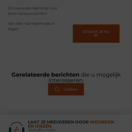
vermaken en verbinden –
ze verdienen het om
Zonwerende raamfolie voor
gehoord te worden!
beter kantoorcomfort
Van idee naar testmodel in
dagen
SCHRIJF JE NU
IN
Gerelateerde berichten
die u mogelijk
interesseren.
Cadeau
LAAT JE MEEVOEREN DOOR
WOORDEN
EN IDEEËN.
Risingflowradio