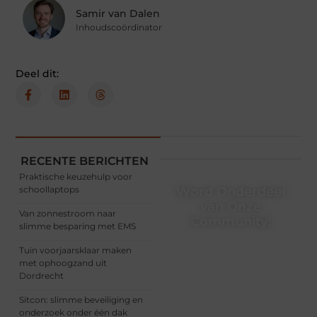
Samir van Dalen
Inhoudscoördinator
Deel dit:
RECENTE BERICHTEN
Praktische keuzehulp voor
schoollaptops
Word Onderdeel
van Onze
Van zonnestroom naar
Community!
slimme besparing met EMS
Registreer je vandaag nog
Tuin voorjaarsklaar maken
en begin met het delen
met ophoogzand uit
van jouw unieke
Dordrecht
perspectief. Jouw
woorden kunnen
Sitcon: slimme beveiliging en
informeren, inspireren,
onderzoek onder één dak