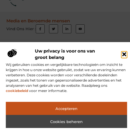
Media en Beroemde mensen
Vind Ons Hier :
Uw privacy is voor ons van
Beroemdheden
Uit de Media
Partners
Over ons
Ons team
groot belang
Wij gebruiken cookies en vergelijkbare technologieën om inzicht te
Contact
Schrijf mee
Website index
Cookiebeleid (EU)
krijgen in hoe u onze website gebruikt, zodat we uw ervaring kunnen
Goede Links Inkopen: Hoe Jij Jouw Website Autoriteit Geeft
verbeteren. Deze cookies worden voor verschillende doeleinden
ingezet, zoals het tonen van gepersonaliseerde advertenties en het
Inkomsten Genereren met Jouw Website: Ontdek Hoe Jij Online Verdient
analyseren van het gebruik van de website. Raadpleeg ons
cookiebeleid
voor meer informatie.
www.risingflowradio.nl.
All Rights Reserved © 2025
Accepteren
Cookies beheren