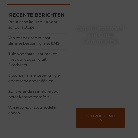
RECENTE BERICHTEN
Praktische keuzehulp voor
schoollaptops
Word Onderdeel
van Onze
Van zonnestroom naar
Community!
slimme besparing met EMS
Registreer je vandaag nog
Tuin voorjaarsklaar maken
en begin met het delen
met ophoogzand uit
van jouw unieke
Dordrecht
perspectief. Jouw
woorden kunnen
Sitcon: slimme beveiliging en
informeren, inspireren,
onderzoek onder één dak
vermaken en verbinden –
ze verdienen het om
Zonwerende raamfolie voor
gehoord te worden!
beter kantoorcomfort
Van idee naar testmodel in
dagen
SCHRIJF JE NU
IN