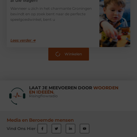
al uw vragen!
Wanneer u zich in het charmante Groningen
bevindt en op zoek bent naar de perfecte
speelgoedwinkel, bent u
Lees verder ➜
Winkelen
LAAT JE MEEVOEREN DOOR
WOORDEN
EN IDEEËN.
Risingflowradio
Media en Beroemde mensen
Vind Ons Hier :