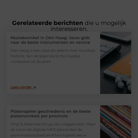
Gerelateerde berichten
die u mogelijk
interesseren.
Muziekwinkel in Den Haag: Jouw gids
naar de beste instrumenten en service
Den Haag is een stad die ademt met muzikale
historie. Van de legendarische Haagse
rockscene uit de jaren
Lees verder ➜
Platenspeler geschiedenis en de beste
platenwinkels per provincie
Vinyl is helemaal terug van weggeweest. Waar
de cd en de digitale MP3-bestanden de
grammofoonplaat eind twintigeste eeuw