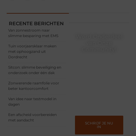
RECENTE BERICHTEN
Van zonnestroom naar
slimme besparing met EMS
Word Onderdeel
van Onze
Tuin voorjaarsklaar maken
Community!
met ophoogzand uit
Dordrecht
Registreer je vandaag nog
en begin met het delen
Sitcon: slimme beveiliging en
van jouw unieke
onderzoek onder één dak
perspectief. Jouw
woorden kunnen
Zonwerende raamfolie voor
informeren, inspireren,
beter kantoorcomfort
vermaken en verbinden –
ze verdienen het om
Van idee naar testmodel in
gehoord te worden!
dagen
Een afscheid voorbereiden
met aandacht
SCHRIJF JE NU
IN