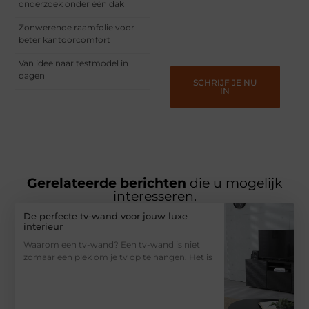
informeren, inspireren,
onderzoek onder één dak
vermaken en verbinden –
ze verdienen het om
Zonwerende raamfolie voor
gehoord te worden!
beter kantoorcomfort
Van idee naar testmodel in
dagen
SCHRIJF JE NU
IN
Gerelateerde berichten
die u mogelijk
interesseren.
De perfecte tv-wand voor jouw luxe
interieur
Waarom een tv-wand? Een tv-wand is niet
zomaar een plek om je tv op te hangen. Het is