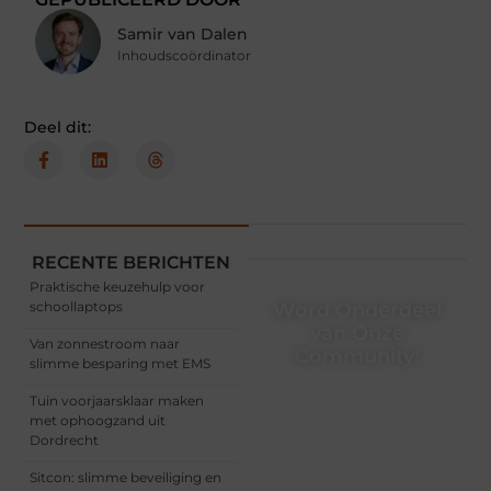
Samir van Dalen
Inhoudscoördinator
Deel dit:
RECENTE BERICHTEN
Praktische keuzehulp voor
schoollaptops
Word Onderdeel
van Onze
Van zonnestroom naar
Community!
slimme besparing met EMS
Registreer je vandaag nog
Tuin voorjaarsklaar maken
en begin met het delen
met ophoogzand uit
van jouw unieke
Dordrecht
perspectief. Jouw
woorden kunnen
Sitcon: slimme beveiliging en