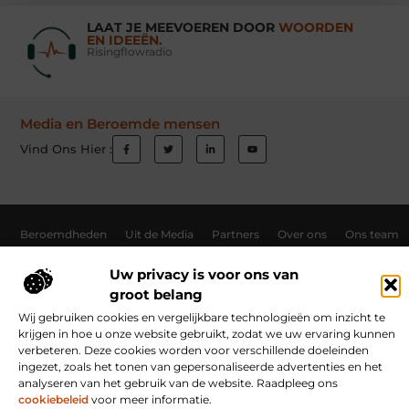
LAAT JE MEEVOEREN DOOR
WOORDEN
EN IDEEËN.
Risingflowradio
Media en Beroemde mensen
Vind Ons Hier :
Beroemdheden
Uit de Media
Partners
Over ons
Ons team
Contact
Schrijf mee
Website index
Cookiebeleid (EU)
Uw privacy is voor ons van
Goede Links Inkopen: Hoe Jij Jouw Website Autoriteit Geeft
groot belang
Wij gebruiken cookies en vergelijkbare technologieën om inzicht te
Inkomsten Genereren met Jouw Website: Ontdek Hoe Jij Online Verdient
krijgen in hoe u onze website gebruikt, zodat we uw ervaring kunnen
verbeteren. Deze cookies worden voor verschillende doeleinden
ingezet, zoals het tonen van gepersonaliseerde advertenties en het
www.risingflowradio.nl.
All Rights Reserved © 2025
analyseren van het gebruik van de website. Raadpleeg ons
cookiebeleid
voor meer informatie.